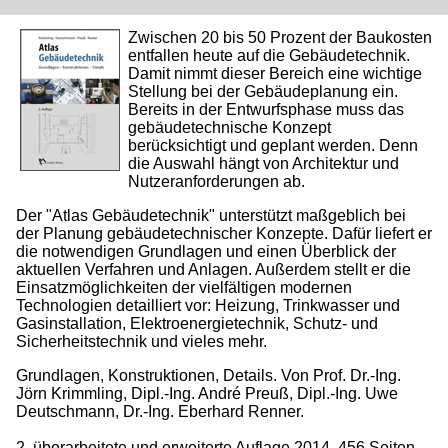
Zwischen 20 bis 50 Prozent der Baukosten
entfallen heute auf die Gebäudetechnik.
Damit nimmt dieser Bereich eine wichtige
Stellung bei der Ge­bäudeplanung ein.
Bereits in der Entwurfsphase muss das
gebäudetechnische Konzept
berücksichtigt und geplant werden. Denn
die Auswahl hängt von Architektur und
Nutzeranforderungen ab.
Der "Atlas Gebäudetechnik" unterstützt maßgeblich bei
der Planung gebäudetechnischer Konzepte. Dafür liefert er
die notwendigen Grundlagen und einen Überblick der
aktuellen Verfahren und Anlagen. Außer­dem stellt er die
Einsatzmög­lichkeiten der vielfältigen mo­dernen
Technologien detailliert vor: Heizung, Trinkwasser­ und
Gasinstallation, Elektro­energietechnik, Schutz- und
Sicherheitstechnik und vieles mehr.
Grundlagen, Konstruktio­nen, Details. Von Prof. Dr.-Ing.
Jörn Krimmling, Dipl.-Ing. André Preuß, Dipl.-Ing. Uwe
Deutschmann, Dr.-Ing. Eberhard Renner.
2. überarbeitete und erweiterte Auflage 2014, 456 Seiten